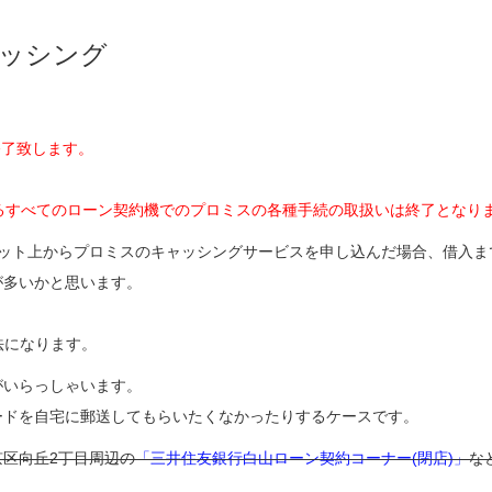
ャッシング
終了致します。
ているすべてのローン契約機でのプロミスの各種手続の取扱いは終了となり
ネット上からプロミスのキャッシングサービスを申し込んだ場合、借入ま
が多いかと思います。
法になります。
がいらっしゃいます。
ードを自宅に郵送してもらいたくなかったりするケースです。
区向丘2丁目周辺の
「三井住友銀行白山ローン契約コーナー(閉店)」
な