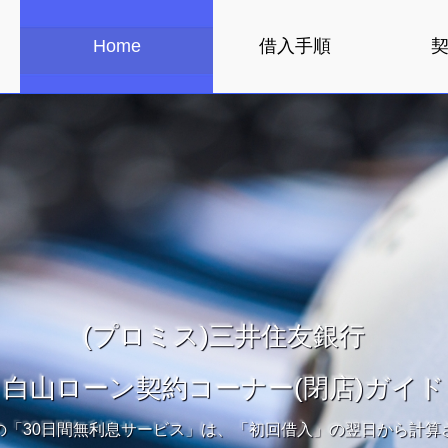
Home
借入手順
(プロミス)三井住友銀行
白山ローン契約コーナー(閉店)ガイド
の「30日間無利息サービス」は、「初回借入」の翌日から計算