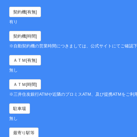
契約機[有無]
有り
契約機[時間]
※自動契約機の営業時間につきましては、公式サイトにてご確認
ＡＴＭ[有無]
無し
ＡＴＭ[時間]
※三井住友銀行ATMや近隣のプロミスATM、及び提携ATMをご利
駐車場
無し
最寄り駅等