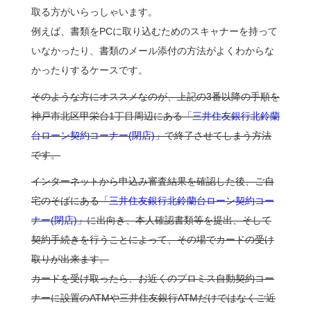
取る方がいらっしゃいます。
例えば、書類をPCに取り込むためのスキャナーを持って
いなかったり、書類のメール添付の方法がよくわからな
かったりするケースです。
そのような方にオススメなのが、上記の3番以降の手順を
神戸市北区甲栄台1丁目周辺にある
「三井住友銀行北鈴蘭
台ローン契約コーナー(閉店)」
で終了させてしまう方法
です。
インターネットから申込み審査結果を確認した後、ご自
宅のそばにある
「三井住友銀行北鈴蘭台ローン契約コー
ナー(閉店)」
に出向き、本人確認書類等を提出、そして
契約手続きを行うことによって、その場でカードの受け
取りが出来ます。
カードを受け取ったら、お近くのプロミス自動契約コー
ナーに設置のATMや三井住友銀行ATMだけではなくご近