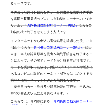
るケースです。
そのような方にお勧めなのが、必要書類提出以降の手順
を真岡市長田周辺のプロミス自動契約コーナーの中でわ
りと近い
「真岡長田自動契約コーナー(閉店)」
にある自
動契約機で終了させてしまう方法です。
インターネットから申込み審査結果を確認した後、ご自
宅近くにある
「真岡長田自動契約コーナー(閉店)」
に出
向き、本人確認書類等を提出＆契約手続きを終了するこ
とによって、その場でカードを受け取る事が可能です。
カードを受け取った後は、併設のプロミスATMや近所に
あるコンビニに設置のイーネットATMをはじめとする提
携ATMにて、キャッシングが可能になります。
（※当日のカード発行及び即日融資の可否は、申込みの
時間や審査の状況により異なります。）
こちらでは、真岡市にある
「真岡長田自動契約コーナー