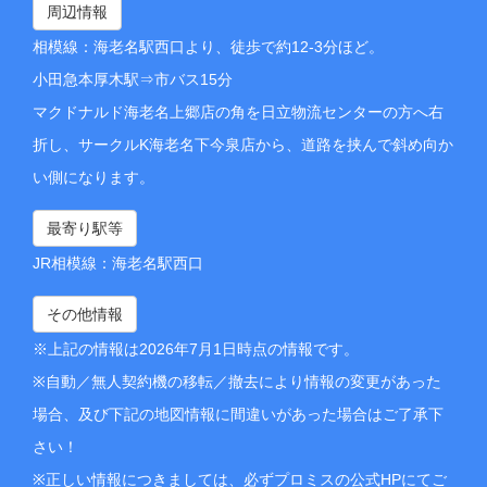
周辺情報
相模線：海老名駅西口より、徒歩で約12-3分ほど。
小田急本厚木駅⇒市バス15分
マクドナルド海老名上郷店の角を日立物流センターの方へ右
折し、サークルK海老名下今泉店から、道路を挟んで斜め向か
い側になります。
最寄り駅等
JR相模線：海老名駅西口
その他情報
※上記の情報は2026年7月1日時点の情報です。
※自動／無人契約機の移転／撤去により情報の変更があった
場合、及び下記の地図情報に間違いがあった場合はご了承下
さい！
※正しい情報につきましては、必ずプロミスの公式HPにてご