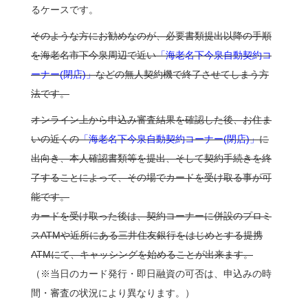
るケースです。
そのような方にお勧めなのが、必要書類提出以降の手順
を海老名市下今泉周辺で近い
「海老名下今泉自動契約コ
ーナー(閉店)」
などの無人契約機で終了させてしまう方
法です。
オンライン上から申込み審査結果を確認した後、お住ま
いの近くの
「海老名下今泉自動契約コーナー(閉店)」
に
出向き、本人確認書類等を提出、そして契約手続きを終
了することによって、その場でカードを受け取る事が可
能です。
カードを受け取った後は、契約コーナーに併設のプロミ
スATMや近所にある三井住友銀行をはじめとする提携
ATMにて、キャッシングを始めることが出来ます。
（※当日のカード発行・即日融資の可否は、申込みの時
間・審査の状況により異なります。）